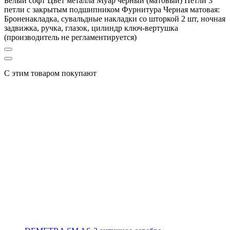
Белый софт Цвет металла Муар черный (матовый) Петли 3
петли с закрытым подшипником Фурнитура Черная матовая:
Броненакладка, сувальдные накладки со шторкой 2 шт, ночная
задвижка, ручка, глазок, цилиндр ключ-вертушка
(производитель не регламентируется)
С этим товаром покупают