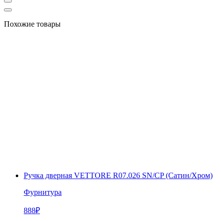
Похожие товары
Ручка дверная VЕTTORE R07.026 SN/CP (Сатин/Хром)
Фурнитура
888
₽