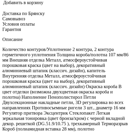
Добавить в корзину
Доставка по Брянску
Самовывоз
Условия оплаты
Гарантия
Описание
Количество контуров/Уплотнение 2 контура, 2 контура
герметичного уплотнения Толщина короба/полотна 107 мм/86
мм Внешняя отделка Металл, атмосфероустойчивая
порошковая краска (цвет на выбор), декоративный
алюминиевый штапик (классич. дизайн), капитель
Внутренняя отделка Металл, атмосфероустойчивая
порошковая краска (цвет на выбор), декоративный
алюминиевый штапик (классич. дизайн) Окраска короба В
цвет отделки (возможна двухцветная окраска короба и
полотна) Наполнение Пенополистирол Петли
Двухсекционные накладные петли, 3D регулировка во всех
направлениях Противосъемные ригели 3 шт., диаметр 16 мм
Регулятор притвора Эксцентрик Стеклопакет Легкая
зеркальная тонировка (цвет бронза/хром) с черной вкладной
декор. решеткой (DG.51.9/10.75 ), трехкамерный Терморазрыв
Короб (полиамидная вставка 28 мм), полотно