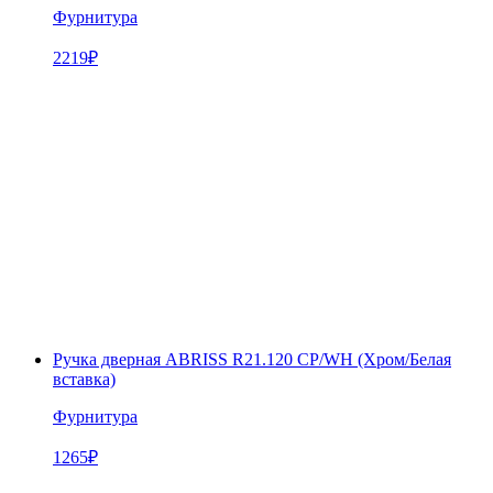
Фурнитура
2219
₽
Ручка дверная ABRISS R21.120 CP/WH (Хром/Белая
вставка)
Фурнитура
1265
₽