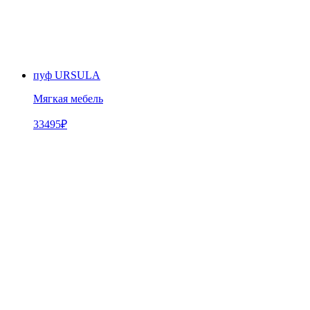
пуф URSULA
Мягкая мебель
33495
₽