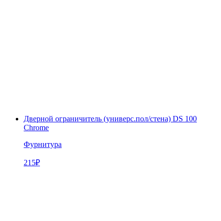
Дверной ограничитель (универс.пол/стена) DS 100
Chrome
Фурнитура
215
₽