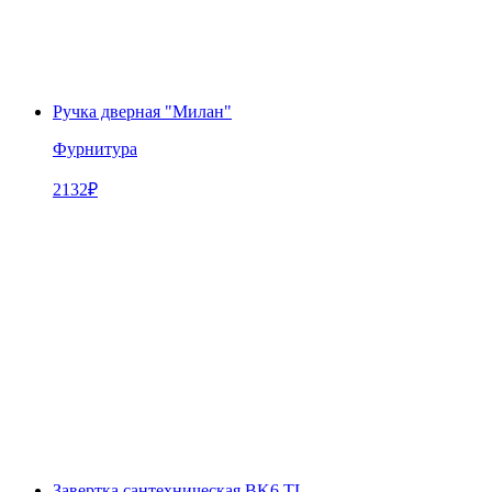
Ручка дверная "Милан"
Фурнитура
2132
₽
Завертка сантехническая BK6 TL