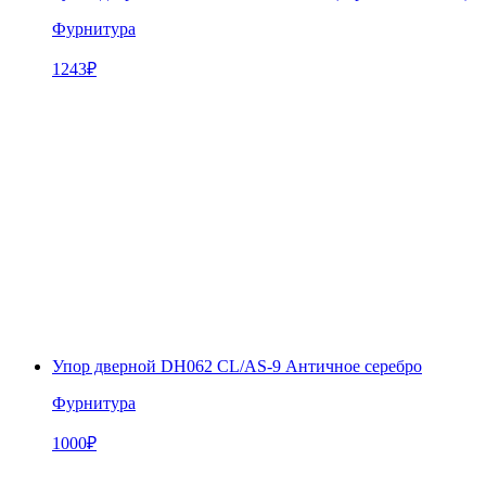
Фурнитура
1243
₽
Упор дверной DH062 CL/AS-9 Античное серебро
Фурнитура
1000
₽