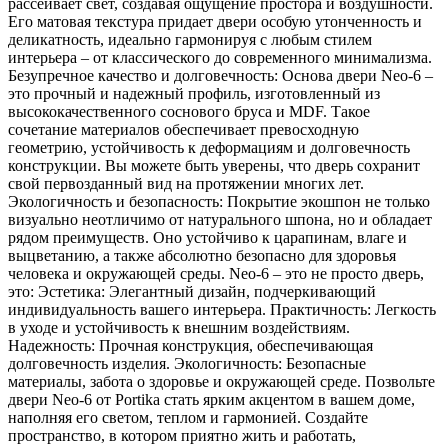
рассеивает свет, создавая ощущение простора и воздушности.
Его матовая текстура придает двери особую утонченность и
деликатность, идеально гармонируя с любым стилем
интерьера – от классического до современного минимализма.
Безупречное качество и долговечность: Основа двери Neo-6 –
это прочный и надежный профиль, изготовленный из
высококачественного соснового бруса и MDF. Такое
сочетание материалов обеспечивает превосходную
геометрию, устойчивость к деформациям и долговечность
конструкции. Вы можете быть уверены, что дверь сохранит
свой первозданный вид на протяжении многих лет.
Экологичность и безопасность: Покрытие экошпон не только
визуально неотличимо от натурального шпона, но и обладает
рядом преимуществ. Оно устойчиво к царапинам, влаге и
выцветанию, а также абсолютно безопасно для здоровья
человека и окружающей среды. Neo-6 – это не просто дверь,
это: Эстетика: Элегантный дизайн, подчеркивающий
индивидуальность вашего интерьера. Практичность: Легкость
в уходе и устойчивость к внешним воздействиям.
Надежность: Прочная конструкция, обеспечивающая
долговечность изделия. Экологичность: Безопасные
материалы, забота о здоровье и окружающей среде. Позвольте
двери Neo-6 от Portika стать ярким акцентом в вашем доме,
наполняя его светом, теплом и гармонией. Создайте
пространство, в котором приятно жить и работать,