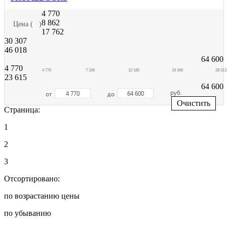
4 770
8 862
Цена (
)
17 762
30 307
46 018
64 600
4 770
4 770
7 106
12 185
19 346
28 313
23 615
64 600
руб.
от
до
Очистить
Страница:
1
2
3
Отсортировано:
по возрастанию цены
по убыванию