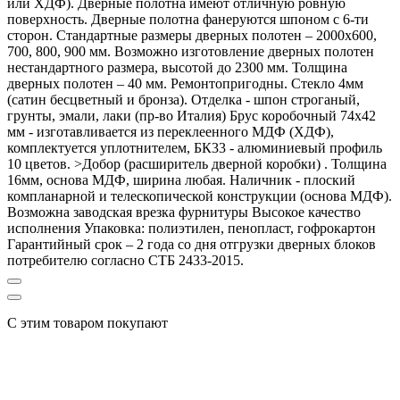
или ХДФ). Дверные полотна имеют отличную ровную
поверхность. Дверные полотна фанеруются шпоном с 6-ти
сторон. Стандартные размеры дверных полотен – 2000х600,
700, 800, 900 мм. Возможно изготовление дверных полотен
нестандартного размера, высотой до 2300 мм. Толщина
дверных полотен – 40 мм. Ремонтопригодны. Стекло 4мм
(сатин бесцветный и бронза). Отделка - шпон строганый,
грунты, эмали, лаки (пр-во Италия) Брус коробочный 74х42
мм - изготавливается из переклеенного МДФ (ХДФ),
комплектуется уплотнителем, БК33 - алюминиевый профиль
10 цветов. >Добор (расширитель дверной коробки) . Толщина
16мм, основа МДФ, ширина любая. Наличник - плоский
компланарной и телескопической конструкции (основа МДФ).
Возможна заводская врезка фурнитуры Высокое качество
исполнения Упаковка: полиэтилен, пенопласт, гофрокартон
Гарантийный срок – 2 года со дня отгрузки дверных блоков
потребителю согласно СТБ 2433-2015.
С этим товаром покупают