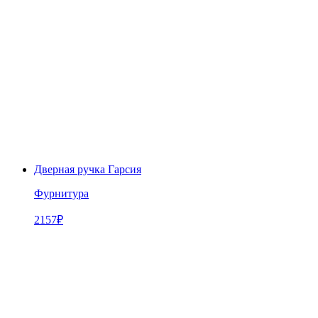
Дверная ручка Гарсия
Фурнитура
2157
₽