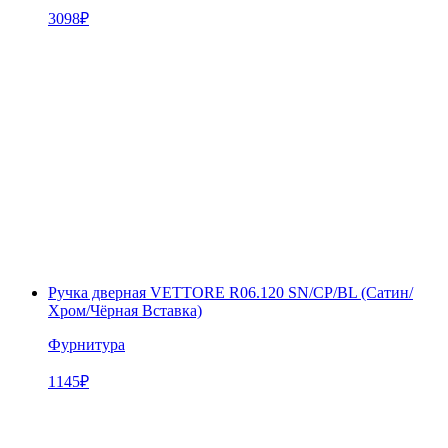
3098
₽
Ручка дверная VЕTTORE R06.120 SN/CP/BL (Сатин/
Хром/Чёрная Вставка)
Фурнитура
1145
₽