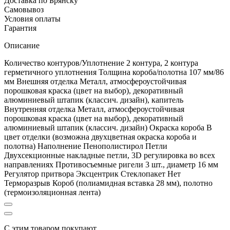
Доставка по Брянску
Самовывоз
Условия оплаты
Гарантия
Описание
Количество контуров/Уплотнение 2 контура, 2 контура
герметичного уплотнения Толщина короба/полотна 107 мм/86
мм Внешняя отделка Металл, атмосфероустойчивая
порошковая краска (цвет на выбор), декоративный
алюминиевый штапик (классич. дизайн), капитель
Внутренняя отделка Металл, атмосфероустойчивая
порошковая краска (цвет на выбор), декоративный
алюминиевый штапик (классич. дизайн) Окраска короба В
цвет отделки (возможна двухцветная окраска короба и
полотна) Наполнение Пенополистирол Петли
Двухсекционные накладные петли, 3D регулировка во всех
направлениях Противосъемные ригели 3 шт., диаметр 16 мм
Регулятор притвора Эксцентрик Стеклопакет Нет
Терморазрыв Короб (полиамидная вставка 28 мм), полотно
(термоизоляционная лента)
С этим товаром покупают