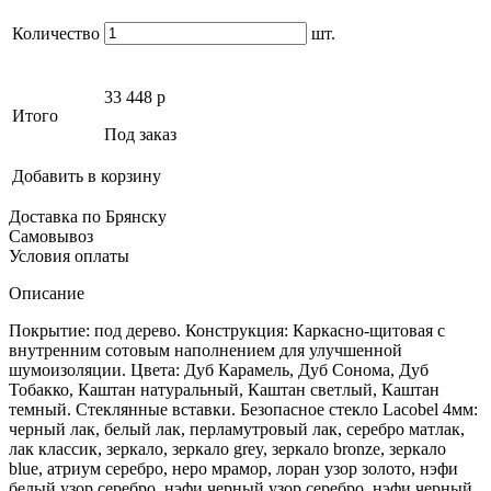
Количество
шт.
33 448
p
Итого
Под заказ
Добавить в корзину
Доставка по Брянску
Самовывоз
Условия оплаты
Описание
Покрытие: под дерево. Конструкция: Каркасно-щитовая с
внутренним сотовым наполнением для улучшенной
шумоизоляции. Цвета: Дуб Карамель, Дуб Сонома, Дуб
Тобакко, Каштан натуральный, Каштан светлый, Каштан
темный. Стеклянные вставки. Безопасное стекло Lacobel 4мм:
черный лак, белый лак, перламутровый лак, серебро матлак,
лак классик, зеркало, зеркало grey, зеркало bronze, зеркало
blue, атриум серебро, неро мрамор, лоран узор золото, нэфи
белый узор серебро, нэфи черный узор серебро, нэфи черный