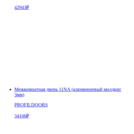
42943
₽
Межкомнатная дверь 11NA (алюминиевый молдинг
3мм)
PROFILDOORS
34160
₽